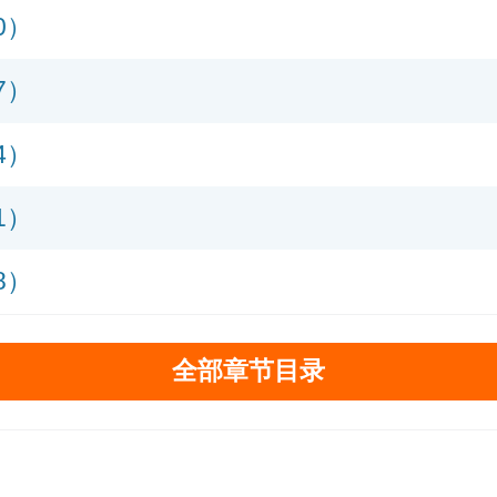
0）
7）
4）
1）
8）
全部章节目录