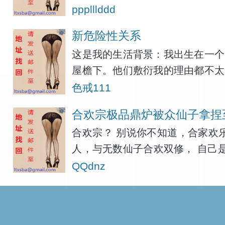
有这方面的想法 因为学艺术的大部
ppplllddd
大概 10多个学生吧 虽然跟
新危险性关系
这是我的生活背景：我出生在一个
屋檐下。他们敷衍我的理由都不太
续。
色戒111
合欢宗极品鼎炉被众仙子拿捏
合欢宗？ 别说你不知道，合家欢
人，与无数仙子合欢双修， 自己
一片天地！ 长生大道？后宫妻妾？
QQdnz
元婴，化神，出窍，合体，大乘，