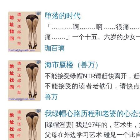
堕落的时代
「……….啊……..啊……很痛……
痛…….」一个十五、六岁的少女
子,雪白的长腿也大力的夹着男子
珈百璃
手大力的搓弄、挤压着。
海市蜃楼（兽万）
不能接受绿帽NTR请赶快离开，
不能接受的读者老铁们，请快点
Www.01bz.cc收藏以备不时之需 
兽万
我绿帽心路历程和老婆的心态
[绿帽淫妻] 我是97年的，艺术
父母在外边学习艺术 碰见一个比