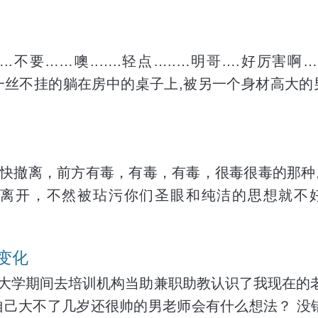
..不要……噢..…..轻点…..…明哥….好厉害啊…
一丝不挂的躺在房中的桌子上,被另一个身材高大
粗壮的腰身,那玲珑浮凸的身躺随着男子抽插而剧烈
赶快撤离，前方有毒，有毒，有毒，很毒很毒的那
离开，不然被玷污你们圣眼和纯洁的思想就不
地址发布Www.01bz.cc收藏以备不时之需
变化
生，大学期间去培训机构当助兼职助教认识了我现在的
自己大不了几岁还很帅的男老师会有什么想法？ 没