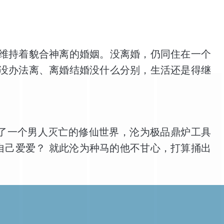
约个炮什么的 我也确实是这么做的 一年之内睡了
维持着貌合神离的婚姻。没离婚，仍同住在一个
没办法离、离婚结婚没什么分别，生活还是得继
到了一个男人灭亡的修仙世界，沦为极品鼎炉工具
自己爱爱？ 就此沦为种马的他不甘心，打算捅出
！ 全书等级：炼气（1-10重），筑基，结丹，