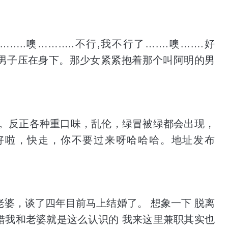
……..噢………..不行,我不行了…….噢…….好
的男子压在身下。那少女紧紧抱着那个叫阿明的男
地扭动着、摇摆着。一对雪白的乳房,正被男人双
种。反正各种重口味，乱伦，绿冒被绿都会出现，
好啦，快走，你不要过来呀哈哈哈。地址发布
老婆，谈了四年目前马上结婚了。 想象一下 脱离
错我和老婆就是这么认识的 我来这里兼职其实也