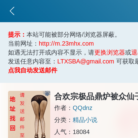
提示：
本站可能被部分网络/浏览器屏蔽。
当前网址：
http://m.23mhx.com
如遇无法打开或内容不显示，请
更换浏览器
或
退
发送任意内容至：
LTXSBA@gmail.com
可获取
点我自动发送邮件
合欢宗极品鼎炉被众仙
作者：
QQdnz
分类：
精品小说
人气：18084