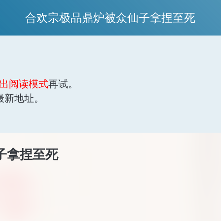
合欢宗极品鼎炉被众仙子拿捏至死
出阅读模式
再试。
最新地址。
子拿捏至死