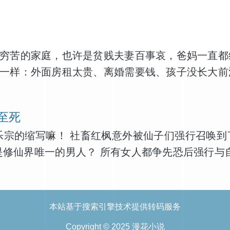
分都是女孩 而且相对比较漂亮 想着没事能跟学生
穷苦的家庭，也许是贫贱夫妻百事哀，爸妈一直都
一样：外面房租太贵、离婚需要钱、孩子没长大前
至死
乐宗的缩写嘛！ 社畜红枫意外被仙子们强行召唤
是修仙界唯一的男人？ 所有女人都争先恐后强行与
师傅师叔师祖徒弟？无敌功法？灭世法器？他全都要
真仙.
本站基于搜索引擎技术提供转码服务
Copyright © 2025
漫花小说