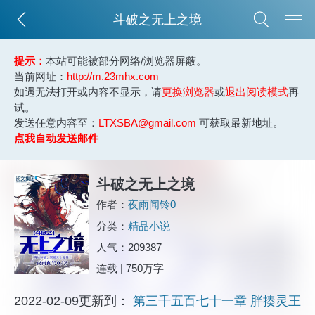
斗破之无上之境
提示：
本站可能被部分网络/浏览器屏蔽。
当前网址：
http://m.23mhx.com
如遇无法打开或内容不显示，请
更换浏览器
或
退出阅读模式
再
试。
发送任意内容至：
LTXSBA@gmail.com
可获取最新地址。
点我自动发送邮件
斗破之无上之境
作者：
夜雨闻铃0
分类：
精品小说
人气：209387
连载 | 750万字
2022-02-09更新到：
第三千五百七十一章 胖揍灵王