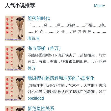
人气小说推荐
More+
堕落的时代
「……….啊……..啊……很痛……..不要……噢..
…..轻点…..…明哥….好厉害啊………..
噢………..不行,我不行了…….噢…….好
珈百璃
痛…….」一个十五、六岁的少女一丝不挂的躺
海市蜃楼（兽万）
在房中的桌子上,被另一个身材高大的男子压在
不能接受绿帽NTR请赶快离开，赶快撤离，前方
身下。那少女紧紧抱着那个叫阿明的男子,雪白
有毒，有毒，有毒，很毒很毒的那种。反正各种
的长腿也大力的夹着男子粗壮的腰身,那玲珑浮
重口味，乱伦，绿冒被绿都会出现，不能接受的
兽万
凸的身躺随着男子抽插而剧烈地扭动着、摇摆
读者老铁们，请快点离开，不然被玷污你们圣眼
着。一对雪白的乳房,正被男人双手大力的搓
我绿帽心路历程和老婆的心态变化
和纯洁的思想就不好啦，快走，你不要过来呀哈
弄、挤压着。
[绿帽淫妻] 我是97年的，艺术生，大学期间去培
哈哈。地址发布Www.01bz.cc收藏以备不时之需
训机构当助兼职助教认识了我现在的老婆，谈了
地址发布Www.01bz.cc收藏以备不时之需
四年目前马上结婚了。 想象一下 脱离父母在外
ppplllddd
边学习艺术 碰见一个比自己大不了几岁还很帅
新危险性关系
的男老师会有什么想法？ 没错我和老婆就是这