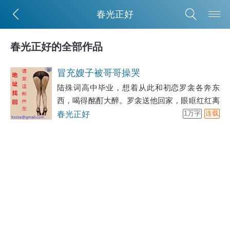
春光正好
春光正好的全部作品
冒充嫂子被哥哥操哭
陆殊词高中毕业，想着从此和初恋罗衾各奔东
西，喝得酩酊大醉。罗衾送他回家，眼眶红红离
开。
春光正好
1万字
连载