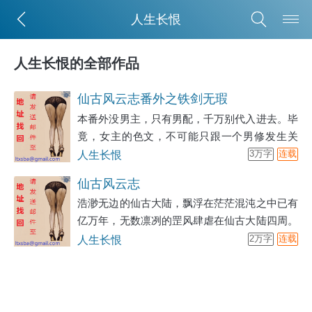
人生长恨
人生长恨的全部作品
仙古风云志番外之铁剑无瑕
本番外没男主，只有男配，千万别代入进去。毕
竟，女主的色文，不可能只跟一个男修发生关
系。介意勿入。
人生长恨
3万字
连载
仙古风云志
浩渺无边的仙古大陆，飘浮在茫茫混沌之中已有
亿万年，无数凛冽的罡风肆虐在仙古大陆四周。
它们狂暴悍戾，撕碎一切靠近它们的事物，哪怕
人生长恨
2万字
连载
是此界的巅峰——元婴大修士们，也只能敬而远
之，不敢触碰。