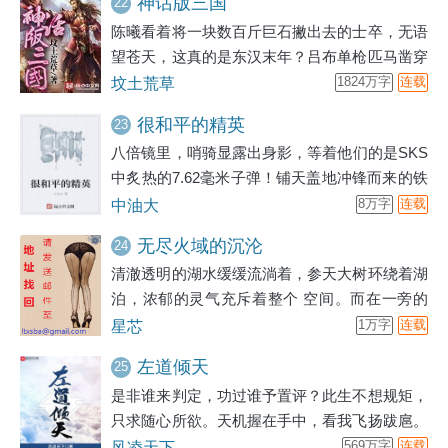
神话版三国
22
要经过地球，所以，地球要被强拆了。而地球人
陈曦看着将一块数百斤巨石撇出去的士卒，无语
对此，一无所知。
望苍天，这真的是东汉末年？吕布单枪匹马凿穿
万人部队，这怎么看都不科学。赵子龙真心龙魂
坟土荒草
1824万字
连载
附体了，一剑断山，这真的是人？典韦单人护着
很和平的精英
23
曹操杀出敌营，顺手宰了对面数千步骑，这战斗
八倍镜里，哨骑显露出身影，等着他们的是SKS
力爆表了吧！这是不是哪里有些不对啊，陈曦顺
中炙热的7.62毫米子弹！铺天盖地冲锋而来的铁
手摸了一把鹅毛扇挥了一下，狂风大作，叹了一
骑，会被M249喷射的火舌统统消灭！我是王
中油大
8万字
连载
口气，“这是神话吧，我自己都不正常了。”ps：
昆，来自地球，带着和平精英的装备到此一游！
其实这是一篇正经的种田文……QQ群：
无尽火域的沉沦
24
95010223（满了
清澈透明的湖水缓缓流淌着，参天大树环绕着湖
泊，浓郁的灵气充斥着整个 空间。而在一旁的
山巅，少女负手而立，修长的身姿亭亭玉立。迎
星芯
1万字
连载
面而来地轻风， 将那垂及娇臀地三千青丝吹得
左道倾天
25
缓缓飘舞。裙角飞掠间。隐隐透出少女那完美地
是非谁来判定，功过谁予置评？此生不想规矩，
轮 廓曲线。少女身着淡青裙袍，小蛮腰处轻束
只求随心所欲。天机握在手中，看我飞扬跋扈。
着一条紫带，将那腰肢勾勒得极为诱 人。
————我是左小多，我不走寻常路。
风凌天下
569万字
连载