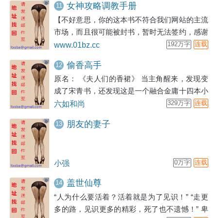
女神攻略调教手册
11
时那个人影也一闪而过。
【不好意思，你的这本书不符合我们网站的主流
市场，而且很可能被封书，暂时无法签约，感谢
投稿。——起飞文学网责编大鹏。】看着等了七
www.01bz.cc
192万字
连载
八天才等来的责编回复邮件，李斌沮丧的取下眼
偷香高手
12
镜丢在桌子上。从口袋里摸出一包６块的软白沙
原名： 《夫人们的香裙》 当主角醒来，发现变
抽出一根，用打火机点上之后狠狠的抽了几口。
成了宋青书，还发现这是一个融合金庸十四本小
说的大乱世； 姑娘，你的笑容好甜； 夫人，你
六如和尚
329万字
连载
的裙子好香； 一样的人物，却构成一个不一
朋友的妻子
13
样的江湖
小强
0万字
连载
盖世仙尊
14
“人为什么要活着？活着就是为了见识！” “走更
多的路，见识更多的精彩，死了也不遗憾！” 卑