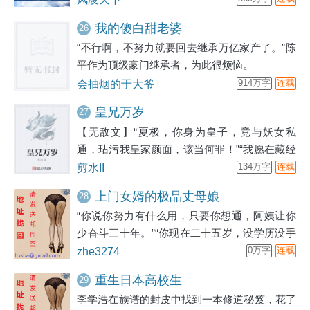
我的傻白甜老婆
26
“不行啊，不努力就要回去继承万亿家产了。”陈
平作为顶级豪门继承者，为此很烦恼。
会抽烟的于大爷
914万字
连载
皇兄万岁
27
【无敌文】“夏极，你身为皇子，竟与妖女私
通，玷污我皇家颜面，该当何罪！”“我愿在藏经
阁，禁足三年。”“准了。”“陛下，皇家藏经阁中
剪水II
134万字
连载
可是有不少神功异术…”“都搬了，只留佛经，给
上门女婿的极品丈母娘
28
那逆子！！”于是，十五岁的皇子看了两年佛
“你说你努力有什么用，只要你想通，阿姨让你
经。您翻过《般若心经》，提取了技能珠“不动
少奋斗三十年。”“你现在二十五岁，没学历没手
明王身（第九层）”您翻过《金刚经》，提取了
艺，要想挣一百万你一辈子都做不到。”“考虑好
zhe3274
0万字
连载
技能珠“九阳心经（第九层）”您翻过《地藏
了来月亮湾别墅找阿姨，阿姨等你 蔽⑿培оУ睦
经》，提取技能珠“十八镇狱劲（第九层）”您又
重生日本高校生
29
戳撕眉柑跸息，陈元低头看了一眼，全是柳阿姨
翻过《法华义疏》
李学浩在族谱的封皮中找到一本修道秘笈，花了
给发来的。