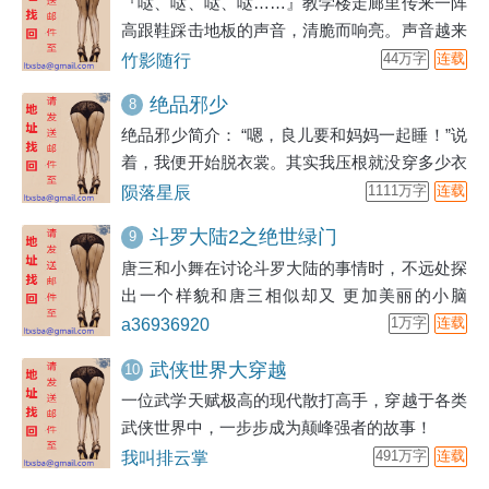
『哒、哒、哒、哒……』教学楼走廊里传来一阵
高跟鞋踩击地板的声音，清脆而响亮。声音越来
越近，我的心脏跳动的也越来越快，这么有气势
竹影随行
44万字
连载
的脚步声，我太熟悉了。
绝品邪少
8
绝品邪少简介： “嗯，良儿要和妈妈一起睡！”说
着，我便开始脱衣裳。其实我压根就没穿多少衣
裳，也不过就是一条裤衩和一件小背心。老妈看
陨落星辰
1111万字
连载
到我脱的清洁溜溜，不知道什么原因眼神有点左
斗罗大陆2之绝世绿门
9
顾右盼，脸也泛起了一丝红晕。“妈妈，你也脱
唐三和小舞在讨论斗罗大陆的事情时，不远处探
衣裳睡觉啊！”我钻进被窝里，看着还愣在那里
出一个样貌和唐三相似却又 更加美丽的小脑
的老妈说道。“好了，你先睡觉吧。妈妈就这样
袋，「总听爸爸、妈妈说起斗罗大陆，似乎很好
a36936920
1万字
连载
睡！”说着，她就要往毯子里钻。这我哪里肯依
玩啊！嘻嘻。」 与此同时在更远的地方一个人
啊，我嚷嚷道：“不行不行，书上说穿衣服睡觉
武侠世界大穿越
10
影默默的看着那个女孩。站在唐三身边的小舞
对身体发育不好，
一位武学天赋极高的现代散打高手，穿越于各类
仿佛觉察到了什么，往人影消失的方向看了一
武侠世界中，一步步成为颠峰强者的故事！
眼，顿时脸颊绯红，眼色也渐渐迷 离了起来。
我叫排云掌
491万字
连载
那个女孩自言自语地说着什么，然后她那娇小的
身躯悄悄在云雾中隐 没不见。在女孩消失的同