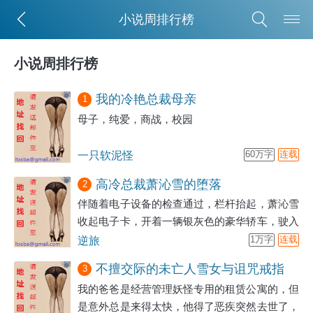
小说周排行榜
小说周排行榜
我的冷艳总裁母亲
1
母子，纯爱，商战，校园
一只软泥怪
60万字
连载
高冷总裁萧沁雪的堕落
2
伴随着电子设备的检查通过，栏杆抬起，萧沁雪
收起电子卡，开着一辆银灰色的豪华轿车，驶入
了C市最为有名的山顶别墅之中。
逆旅
1万字
连载
不擅交际的未亡人雪女与诅咒戒指
3
我的爸爸是经营管理妖怪专用的租赁公寓的，但
是意外总是来得太快，他得了恶疾突然去世了，