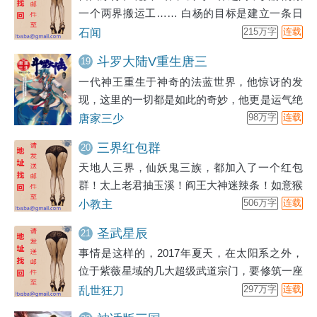
一个两界搬运工…… 白杨的目标是建立一条日
产量上亿的法宝丹药流水线…… PS：有六百四
石闻
215万字
连载
十万字完本《末世魔神游戏》可解书荒。
斗罗大陆V重生唐三
19
一代神王重生于神奇的法蓝世界，他惊讶的发
现，这里的一切都是如此的奇妙，他更是运气绝
佳的找到了妻子的转世身。可是，她没有前世的
唐家三少
98万字
连载
记忆，再次相遇已是路人。 一代神王重生在这
三界红包群
20
对人类并不友好的世界中，能否重新追回妻子。
天地人三界，仙妖鬼三族，都加入了一个红包
千奇百怪的妖神变又会带给他怎样的重生之路？
群！太上老君抽玉溪！阎王大神迷辣条！如意猴
尽在一代神王至情追妻之旅，斗罗大陆第五部，
毛拔秃噜！哮天犬狗粮最逆天！韦小宝的神技？
小教主
506万字
连载
重生唐三！
容嬷嬷的神器？一个字…抢抢抢！无限脑洞，无
圣武星辰
21
限重口！泡最美的妞！装最炫的逼！吊打各种不
事情是这样的，2017年夏天，在太阳系之外，
服！成就巅峰人生！ 地址发布01bz.cc收藏以备
位于紫薇星域的几大超级武道宗门，要修筑一座
不时之需
史无前例的大型传送阵法，以方便他们对于银河
乱世狂刀
297万字
连载
系南部星域的开发，而这座阵法的仙力脉冲正好