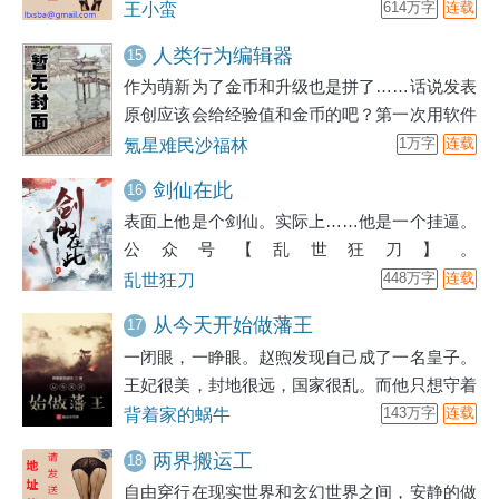
鄙无耻的小男生丁浩，带着他的初衷，走上了一
王小蛮
614万字
连载
条成为《盖世仙尊》的通天大道！
人类行为编辑器
15
作为萌新为了金币和升级也是拼了……话说发表
原创应该会给经验值和金币的吧？第一次用软件
排版，而且各种字符都是自己从软键盘抠下来复
氪星难民沙福林
1万字
连载
制的，如果排版格式有误，希望版主帮忙修
剑仙在此
16
正……唔，老实说虽然这篇文章的灵感最初来自
表面上他是个剑仙。实际上……他是一个挂逼。
某部人类操控仪器的漫画，但好像已经有大佬创
公众号【乱世狂刀】。
作了类似风格的「第４９人的恩赐？」唉，遗憾
&#12304;&#32;&#22320;&#22336;&#21457;&#2406
乱世狂刀
448万字
连载
的是没赶上上个月的征文活动啊，只能慢慢爬
了，希望能早日升级和能使用搜索功能……
从今天开始做藩王
17
一闭眼，一睁眼。赵煦发现自己成了一名皇子。
王妃很美，封地很远，国家很乱。而他只想守着
自己的封土逍遥自在。只是若有敌人敢来犯，只
背着家的蜗牛
143万字
连载
让他有来无回，心胆寒……
两界搬运工
18
自由穿行在现实世界和玄幻世界之间，安静的做