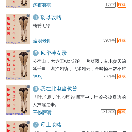
于是我便接管了他的公寓，成为了房东和管理
辉夜暮羽
1万字
连载
人。位于闲静的住宅街的这栋夜夜木公寓，附近
韵母攻略
4
有学校、公园和超市，很多携家带口的家庭都喜
纯爱无绿
欢这里。
流浪老师
59万字
连载
风华神女录
5
公宿山，大赤王朝北端的一片版图，古木参天绵
延千里，湖泊如镜，飞瀑如云，奇峰怪石数不胜
数，最巍峨处连着天际，横向天外，自古就是一
神鸟
23万字
连载
个人迹罕至的地方。
我在北电当教兽
6
「叶老师，叶老师 剐闹声中，叶冷松被身边的
人推醒过来。
三修萨满
231万字
连载
母上攻略
7