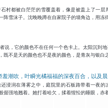
青石村都被白茫茫的雪覆盖着，像是被盖上了一层
一阵雪沫子。沈晚晚蹲在自家院子的墙角边，用冻
者说，它的颜色不在任何一个色卡上。太阳沉到地
，既不是天的颜色也不是夜的颜色，是青灰与银白
的娇羞潮吹，叶瞬光橘福福的深夜百合，以及
檐还浸润在薄雾之中，庭院里的石板路带着一夜的
般倔强地翘着。她打着哈欠，揉着惺忪的睡眼，赤