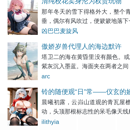
清纯校花卖身沦为权贵玩物
那年冬天的雪下得格外大，整个
垂，偶尔有风吹过，便簌簌地落下
凶巴巴麦旋风
傲娇岁兽代理人的海边默许
塔卫二的海在黄昏里没有颜色。或
紫灰沉入墨蓝。海面夹在两者之间
arc
铃的随便观“日”常——仪玄
晨曦初露，云岿山道观的青瓦屋
动，头顶那根标志性的呆毛像天线
ilithyia