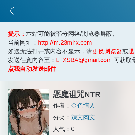
提示：
本站可能被部分网络/浏览器屏蔽。
当前网址：
http://m.23mhx.com
如遇无法打开或内容不显示，请
更换浏览器
或
退
发送任意内容至：
LTXSBA@gmail.com
可获取
点我自动发送邮件
恶魔诅咒NTR
作者：
金色情人
分类：
辣文肉文
人气：0