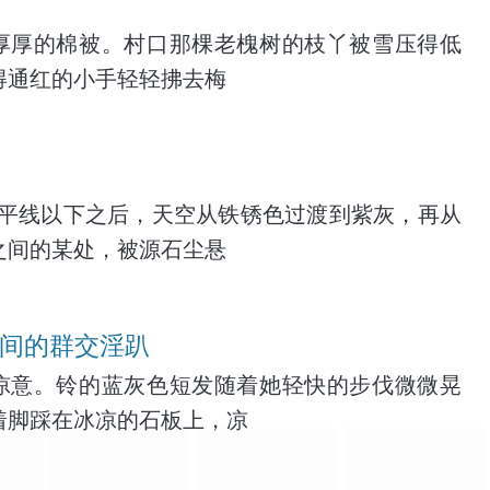
厚厚的棉被。村口那棵老槐树的枝丫被雪压得低
得通红的小手轻轻拂去梅
平线以下之后，天空从铁锈色过渡到紫灰，再从
之间的某处，被源石尘悬
晨间的群交淫趴
凉意。铃的蓝灰色短发随着她轻快的步伐微微晃
着脚踩在冰凉的石板上，凉