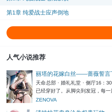
第1章 纯爱战士应声倒地
人气小说推荐
丽塔的花嫁白丝——蔷薇誓言
天命总部 · 婚礼礼堂 · 侧厅
已经穿好了。从脚尖到发冠，每一
ZENOVA