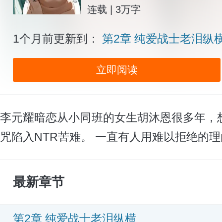
连载 | 3万字
1个月前更新到：
第2章 纯爱战士老泪纵
立即阅读
李元耀暗恋从小同班的女生胡沐恩很多年，
咒陷入NTR苦难。 一直有人用难以拒绝的
最新章节
第2章 纯爱战士老泪纵横