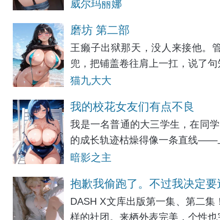
威尔玛丽娜
磨坊 第二部
王癞子出狱那天，没人来接他。
兜，把铺盖卷往肩上一扛，说了句
猫九大大
我的校花女友们有点不良
我是一名普通的大三学生，在同学
的成长轨迹枯燥得像一条直线——
暗影之主
抱歉我偷跑了。不过我决定要
DASH X文库出版第一集、第二
样的社团。来栖外表完美，个性也