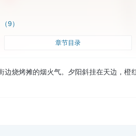
（9）
章节目录
街边烧烤摊的烟火气。夕阳斜挂在天边，橙