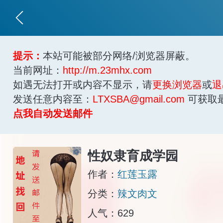
提示：
本站可能被部分网络/浏览器屏蔽。
当前网址：
http://m.23mhx.com
如遇无法打开或内容不显示，请
更换浏览器
或
退
发送任意内容至：
LTXSBA@gmail.com
可获取
点我自动发送邮件
性奴隶育成学园
作者：
红莲玉露
分类：
辣文肉文
人气：629