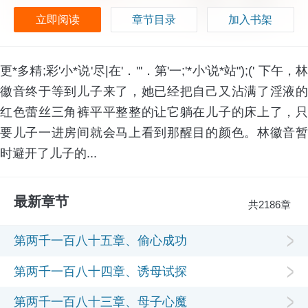
立即阅读
章节目录
加入书架
更*多精;彩'小*说'尽|在'．'''．第'一;'*小'说*站");(' 下午，林
徽音终于等到儿子来了，她已经把自己又沾满了淫液的
红色蕾丝三角裤平平整整的让它躺在儿子的床上了，只
要儿子一进房间就会马上看到那醒目的颜色。林徽音暂
时避开了儿子的...
最新章节
共2186章
第两千一百八十五章、偷心成功
第两千一百八十四章、诱母试探
第两千一百八十三章、母子心魔