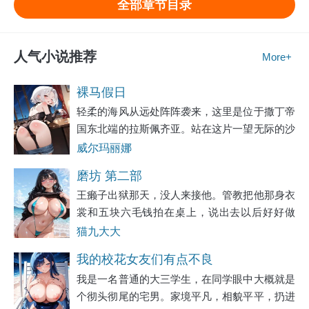
全部章节目录
人气小说推荐
More+
裸马假日
轻柔的海风从远处阵阵袭来，这里是位于撒丁帝
国东北端的拉斯佩齐亚。站在这片一望无际的沙
滩上，感受到的不仅是灼眼的阳光，还有扑面而
威尔玛丽娜
来的热浪。蔚蓝色的海水一波波冲刷着脚下金黄
磨坊 第二部
的沙滩，每一次都让新的沙粒覆盖其上，随后又
王癞子出狱那天，没人来接他。管教把他那身衣
裳和五块六毛钱拍在桌上，说出去以后好好做
人，别再回来了。王癞子把钱揣进裤兜，把铺盖
猫九大大
卷往肩上一扛，说了句知道了。门卫老宋蹲在门
我的校花女友们有点不良
口抽烟，看他出来，把烟屁股往地上一捻：“瘸
我是一名普通的大三学生，在同学眼中大概就是
子，出去了
个彻头彻尾的宅男。家境平凡，相貌平平，扔进