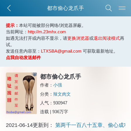
都市偷心龙爪手
提示：
本站可能被部分网络/浏览器屏蔽。
当前网址：
http://m.23mhx.com
如遇无法打开或内容不显示，请
更换浏览器
或
退出阅读模式
再
试。
发送任意内容至：
LTXSBA@gmail.com
可获取最新地址。
点我自动发送邮件
都市偷心龙爪手
作者：
小强
分类：
辣文肉文
人气：930947
连载 | 936万字
2021-06-14更新到：
第两千一百八十五章、偷心成功