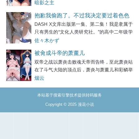
人堆里就找不出来的那种。从小到大的成长轨迹
暗影之主
枯燥得像一条直线——上课、回家、写作业，偶
抱歉我偷跑了。不过我决定要过着色色
尔和为数不多的朋友打打游戏。青春期的荷尔
DASH X文库出版第一集、第二集！我是隶属于
的生活。
只有男生的“文化人类研究社。”的高中二年级学
生。美少女转学生？来栖美亚加入了这样的社
佐々木かず
团。来栖外表完美，个性也完美。社团里的男生
被肏成斗帝的萧薰儿
当然都对来栖神魂颠倒，拼命地想要接近她。我
双帝之战以萧炎击败魂天帝而告终，至此萧炎站
在了斗气大陆的顶点后，萧炎与萧薰儿和彩鳞举
办了一场异常盛大的婚礼，在无数人的见证下，
烟云
萧薰儿和彩鳞也成为了斗气大陆敬仰尊崇的女
神。只不过由于斗帝斗圣的体质相差太大，萧炎
本站基于搜索引擎技术提供转码服务
怕
Copyright © 2025
漫花小说